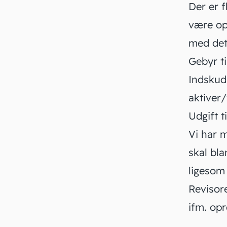
Der er f
være op
med det
Gebyr ti
Indskud 
aktiver
Udgift ti
Vi har m
skal bla
ligesom
Revisore
ifm. opr