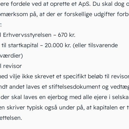
lere fordele ved at
oprette et ApS
. Du skal dog 
mærksom på, at der er forskellige udgifter for
:
l Erhvervsstyrelsen – 670 kr.
til startkapital – 20.000 kr. (eller tilsvarende
/værdier)
l revisor
ed vilje ikke skrevet et specifikt beløb til reviso
ndt andet laves et
stiftelsesdokument
og
vedtæg
 der skal laves en
ejerbog
med alle ejere i selska
n skriver typisk også under på, at kapitalen er t
ettelsen.