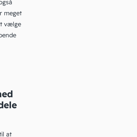
 også
er meget
at vælge
øbende
hed
ndele
l at