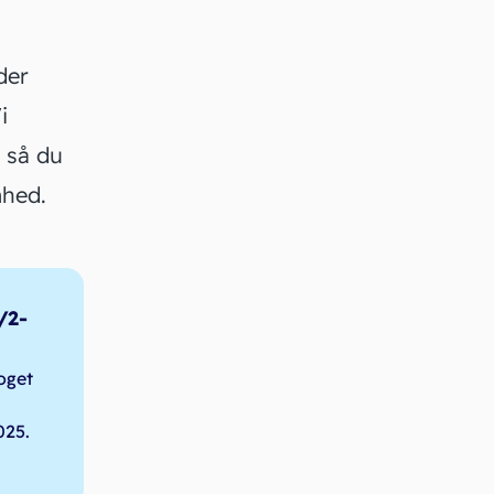
der
i
 så du
mhed.
/2-
noget
025.