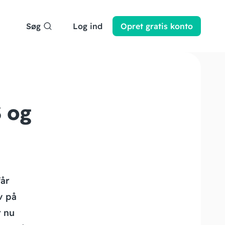
Søg
Log ind
Opret
gratis
konto
S og
får
v på
r nu