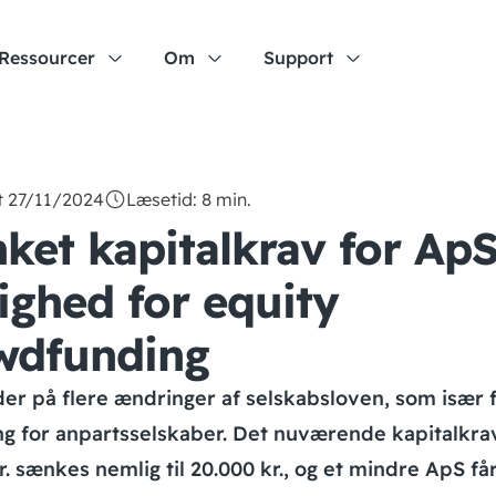
Ressourcer
Om
Support
t 27/11/2024
Læsetid: 8 min.
ket kapitalkrav for Ap
ighed for equity
wdfunding
er på flere ændringer af selskabsloven, som især 
g for anpartsselskaber. Det nuværende kapitalkra
r. sænkes nemlig til 20.000 kr., og et mindre ApS få