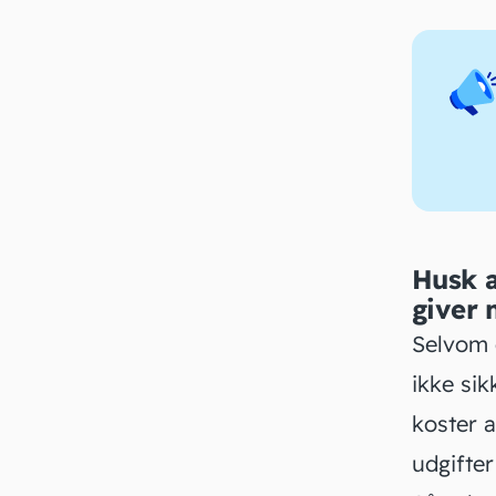
Husk a
giver 
Selvom 
ikke sik
koster a
udgifte