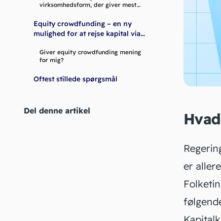
virksomhedsform, der giver mest
mening for dig
Equity crowdfunding – en ny
mulighed for at rejse kapital via
salg af ejerandele til
Giver equity crowdfunding mening
offentligheden
for mig?
Oftest stillede spørgsmål
Del denne artikel
Hvad 
Regering
er aller
Folketi
følgend
Kapital