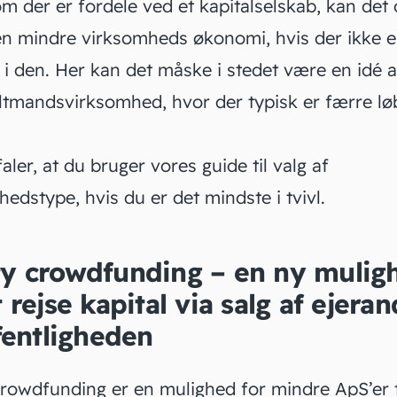
om der er fordele ved et
kapitalselskab
, kan det
n mindre virksomheds økonomi, hvis der ikke 
t i den. Her kan det måske i stedet være en idé 
ltmandsvirksomhed
, hvor der typisk er færre l
.
aler, at du bruger vores guide til
valg af
hedstype
, hvis du er det mindste i tvivl.
ty crowdfunding – en ny mulig
t rejse kapital via salg af ejera
ffentligheden
crowdfunding er en mulighed for mindre ApS’er ti