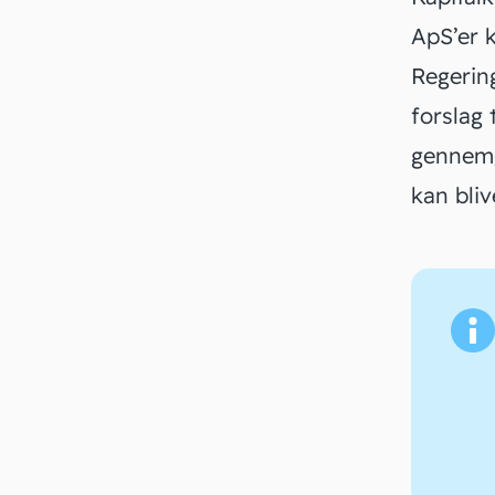
ApS’er k
Regerin
forslag 
gennemg
kan bliv