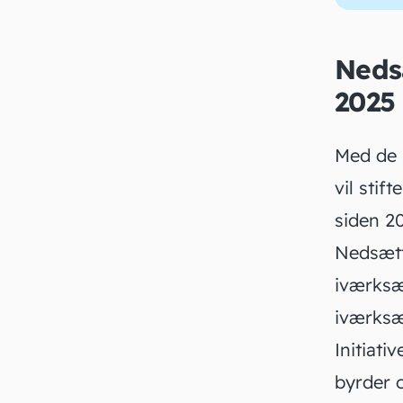
Nedsæ
2025
Med de 
vil stif
siden 20
Nedsætte
iværksæ
iværksæ
Initiati
byrder 