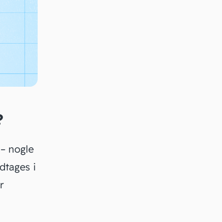
?
 – nogle
dtages i
r