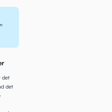
om
er
 det
ad det
e