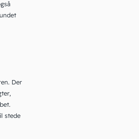
også
bundet
ren. Der
ter
,
bet.
il stede