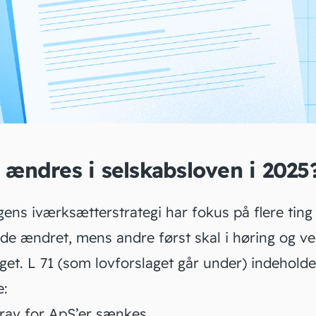
ændres i selskabsloven i 2025
ens iværksætterstrategi har fokus på flere ting
ede ændret, mens andre først skal i høring og ve
nget.
L 71
(som lovforslaget går under) indeholde
e:
krav for ApS’er sænkes