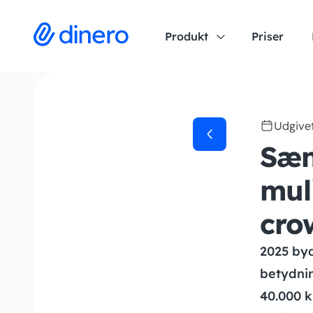
Produkt
Priser
Udgive
Sæn
mul
cro
2025 byd
betydnin
40.000 k