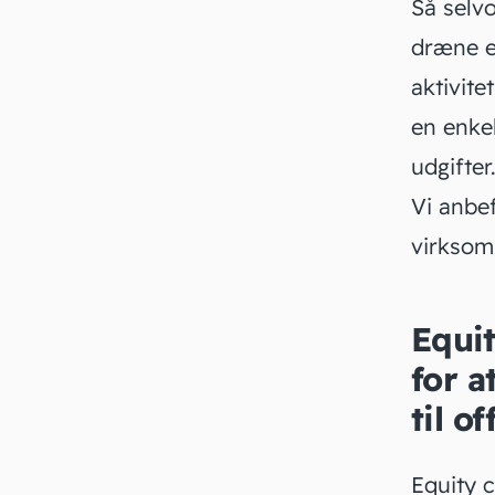
Så selv
dræne e
aktivite
en
enke
udgifter
Vi anbef
virksom
Equi
for a
til o
Equity 