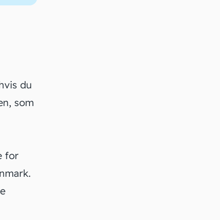
hvis du
en
, som
 for
anmark.
re