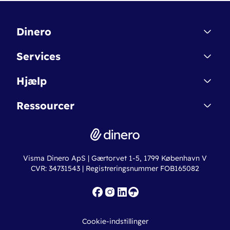
Dinero
Kontakt
Services
Affiliate
Dinero Starter
Hjælp
Betingelser & Sikkerhed
Dinero Starter+
Nye funktioner
Regnskabsordbogen
Ressourcer
Dinero Pro
Driftsstatus
Find revisor
Dinero Total
Integrationer
Regnskabslove
Lønsystem
Valutaomregner
Hvem er Dinero for?
Erhvervslån
Ny virksomhed
Visma Dinero ApS | Gærtorvet 1-5, 1799 København V
Online regnskabskurser
CVR: 34731543 | Registreringsnummer FOB165082
Fakturaskabeloner
Iværksætterlegat
Nye funktioner
Roadmap
Cookie-indstillinger
API