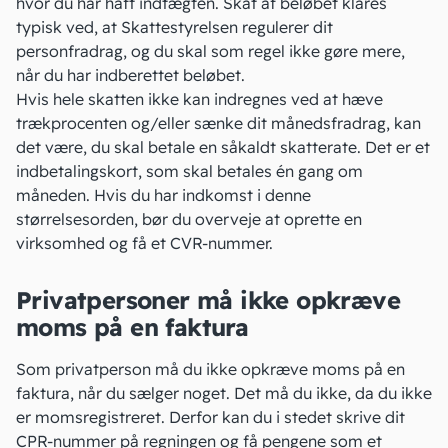
hvor du har haft indtægten. Skat af beløbet klares
typisk ved, at Skattestyrelsen regulerer
dit
personfradrag
, og du skal som regel ikke gøre mere,
når du har indberettet beløbet.
Hvis hele skatten ikke kan indregnes ved at hæve
trækprocenten og/eller sænke dit månedsfradrag, kan
det være, du skal betale en såkaldt skatterate. Det er et
indbetalingskort, som skal betales én gang om
måneden. Hvis du har indkomst i denne
størrelsesorden, bør du overveje at
oprette en
virksomhed
og få et CVR-nummer.
Privatpersoner må ikke opkræve
moms på en faktura
Som privatperson må du ikke opkræve moms på en
faktura, når du sælger noget. Det må du ikke, da du ikke
er
momsregistreret
. Derfor kan du i stedet skrive dit
CPR-nummer på regningen og få pengene som et