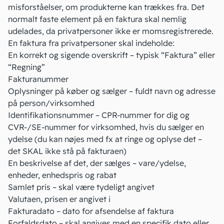
misforståelser, om produkterne kan trækkes fra. Det
normalt
faste element på en faktura
skal nemlig
udelades, da privatpersoner ikke er momsregistrerede.
En faktura fra privatpersoner skal indeholde:
En korrekt og sigende overskrift – typisk “Faktura” eller
“Regning”
Fakturanummer
Oplysninger på køber og sælger – fuldt navn og adresse
på person/virksomhed
Identifikationsnummer – CPR-nummer for dig og
CVR-/
SE-nummer for virksomhed
, hvis du sælger en
ydelse (du kan nøjes med fx at ringe og oplyse det –
det SKAL ikke stå på fakturaen)
En beskrivelse af det, der sælges – vare/ydelse,
enheder, enhedspris og rabat
Samlet pris – skal være tydeligt angivet
Valutaen, prisen er angivet i
Fakturadato – dato for afsendelse af faktura
Forfaldsdato – skal angives med en specifik dato eller