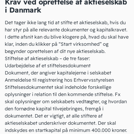
Krav ved oprettelse af aktieselskab
i Danmark
Det tager ikke lang tid at stifte et aktieselskab, hvis du
har styr på alle
relevante dokumenter og kapitalkravet
.
I dette afsnit kan du blive klogere på, hvad du skal have
klar, inden du klikker på “Start virksomhed” og
begynder oprettelsen af dit nye aktieselskab.
Stiftelse af aktieselskab – de tre faser:
Udarbejdelse af
et stiftelsesdokument
Dokument, der angiver kapitalejerne i selskabet
Anmeldelse til registrering hos Erhvervsstyrelsen
Stiftelsesdokumentet skal indeholde forskellige
oplysninger i relation til den kommende stiftelse. Fx
skal oplysninger om
selskabets vedtægter
, og hvordan
den fornødne kapital tilvejebringes, fremgå i
dokumentet. Det er vigtigt, at alle stiftere af
aktieselskabet underskriver dokumentet. Der skal
indskydes
en startkapital
på minimum 400.000 kroner.