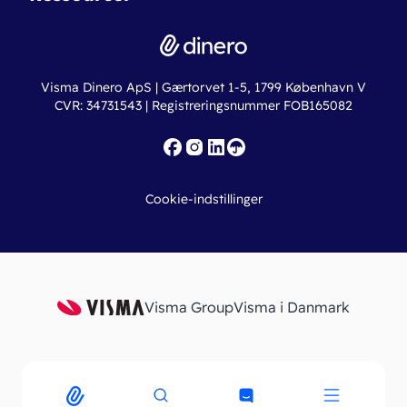
Driftsstatus
Find revisor
Dinero Total
Integrationer
Regnskabslove
Lønsystem
Valutaomregner
Hvem er Dinero for?
Erhvervslån
Ny virksomhed
Visma Dinero ApS | Gærtorvet 1-5, 1799 København V
Online regnskabskurser
CVR: 34731543 | Registreringsnummer FOB165082
Fakturaskabeloner
Iværksætterlegat
Nye funktioner
Roadmap
Cookie-indstillinger
API
Visma Group
Visma i Danmark