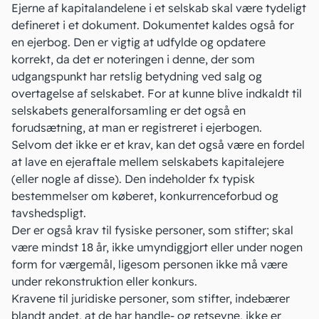
Ejerne af kapitalandelene i et selskab skal være tydeligt
defineret i et dokument. Dokumentet kaldes også for
en ejerbog. Den er vigtig at udfylde og opdatere
korrekt, da det er noteringen i denne, der som
udgangspunkt har retslig betydning ved salg og
overtagelse af selskabet. For at kunne blive indkaldt til
selskabets generalforsamling
er det også en
forudsætning, at man er registreret i ejerbogen.
Selvom det ikke er et krav, kan det også være en fordel
at lave
en ejeraftale
mellem selskabets kapitalejere
(eller nogle af disse). Den indeholder fx typisk
bestemmelser om køberet, konkurrenceforbud og
tavshedspligt.
Der er også krav til fysiske personer, som stifter; skal
være mindst 18 år, ikke umyndiggjort eller under nogen
form for værgemål, ligesom personen ikke må være
under
rekonstruktion eller konkurs
.
Kravene til juridiske personer, som stifter, indebærer
blandt andet, at de har handle- og retsevne, ikke er