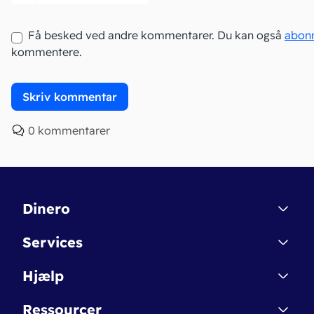
Få besked ved andre kommentarer. Du kan også
abon
kommentere.
0 kommentarer
Dinero
Kontakt
Services
Affiliate
Dinero Starter
Hjælp
Betingelser & Sikkerhed
Dinero Starter+
Nye funktioner
Regnskabsordbogen
Ressourcer
Dinero Pro