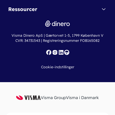
Dinero Starter+
Nye funktioner
Regnskabsordbogen
Ressourcer
Dinero Pro
Driftsstatus
Find revisor
Dinero Total
Integrationer
Regnskabslove
Lønsystem
Valutaomregner
Hvem er Dinero for?
Erhvervslån
Ny virksomhed
Visma Dinero ApS | Gærtorvet 1-5, 1799 København V
Online regnskabskurser
CVR: 34731543 | Registreringsnummer FOB165082
Fakturaskabeloner
Iværksætterlegat
Nye funktioner
Roadmap
Cookie-indstillinger
API
Visma Group
Visma i Danmark