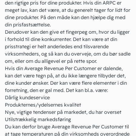
den rigtige
pris
for dine produkter. Hvis din ARPC er
meget lav, kan det være, at du generelt tager for lidt for
dine produkter. På den måde kan den hjælpe dig med
din
prisfastsættelse
.
Derudover kan den give et fingerpeg om, hvor du ligger
i forhold til dine
konkurrenter
. Det kan være at din
prisstrategi er helt anderledes end tilsvarende
virksomheders, og så kan du overveje, om du bør sadle
om, eller om du alligevel er på rette spor.
Hvis din Average Revenue Per Customer er dalende,
kan det være tegn på, at du ikke længere tilbyder det,
dine kunder ønsker. Der kan være flere elementer i din
forretning, den er gal med. Det kan bl.a. være:
Dårlig kundeservice
Produkternes/ydelsernes kvalitet
Nye, vigtige tendenser på markedet, du har overset
Utilstrækkelig
markedsføring
Du kan derfor bruge Average Revenue Per Customer til
at tage temperaturen på din virksomheds overordnede