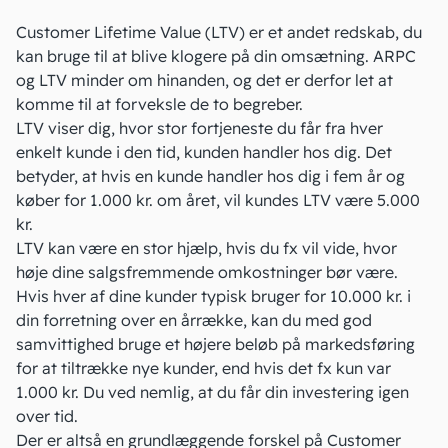
Customer Lifetime Value (LTV)
er et andet redskab, du
kan bruge til at blive klogere på din omsætning. ARPC
og LTV minder om hinanden, og det er derfor let at
komme til at forveksle de to begreber.
LTV viser dig, hvor stor fortjeneste du får fra hver
enkelt kunde i den tid, kunden handler hos dig. Det
betyder, at hvis en kunde handler hos dig i fem år og
køber for 1.000 kr. om året, vil kundes LTV være 5.000
kr.
LTV kan være en stor hjælp, hvis du fx vil vide, hvor
høje dine
salgsfremmende omkostninger
bør være.
Hvis hver af dine kunder typisk bruger for 10.000 kr. i
din forretning over en årrække, kan du med god
samvittighed bruge et højere beløb på markedsføring
for at tiltrække nye kunder, end hvis det fx kun var
1.000 kr. Du ved nemlig, at du får din
investering
igen
over tid.
Der er altså en grundlæggende forskel på Customer