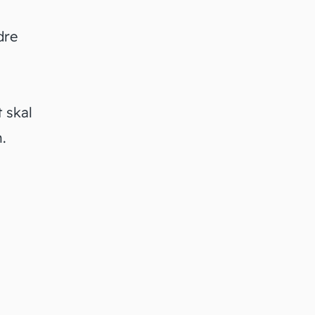
dre
t skal
n.