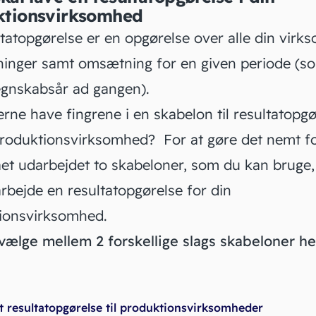
ktionsvirksomhed
ltatopgørelse er en opgørelse over alle din vir
ninger samt
omsætning
for en given periode (s
regnskabsår ad gangen).
erne have fingrene i en skabelon til resultatopg
produktionsvirksomhed? For at gøre det nemt fo
ået udarbejdet to skabeloner, som du kan bruge,
rbejde en resultatopgørelse for din
ionsvirksomhed.
vælge mellem 2 forskellige slags skabeloner h
t resultatopgørelse til produktionsvirksomheder