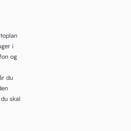
ntoplan
ger i
fon og
år du
den
 du skal