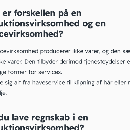
er forskellen på en
uktionsvirksomhed og en
icevirksomhed?
icevirksomhed
producerer ikke varer, og den sæ
kke varer. Den tilbyder derimod tjenesteydelser e
ige former for services.
 sig alt fra haveservice til
klipning af hår
eller 
dje.
du lave regnskab i en
uktionsvirksomhed?