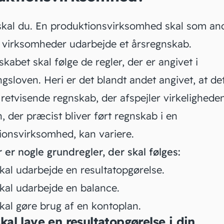
 skal du. En produktionsvirksomhed skal som an
f virksomheder udarbejde et
årsregnskab
.
kabet skal følge de regler, der er angivet i
gsloven. Heri er det blandt andet angivet, at de
retvisende regnskab, der afspejler virkelighede
 der præcist bliver ført regnskab i en
ionsvirksomhed, kan variere.
 er nogle grundregler, der skal følges:
kal udarbejde en
resultatopgørelse
.
kal udarbejde en
balance
.
kal gøre brug af en
kontoplan
.
skal lave en resultatopgørelse i din