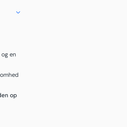
 og en
ksomhed
 den op