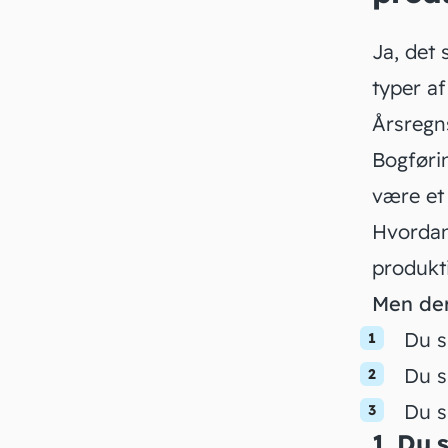
Ja, det
typer a
Årsregns
Bogførin
være et 
Hvordan,
produkt
Men der
Du s
Du s
Du s
1. Du 