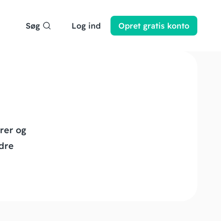
Søg
Log ind
Opret
gratis
konto
rer og
ndre