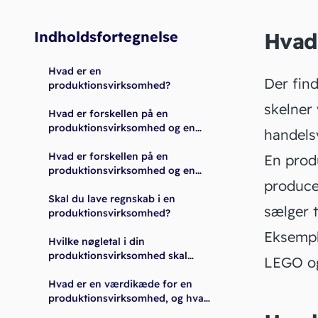
Indholdsfortegnelse
Hvad
Hvad er en
Der find
produktionsvirksomhed?
skelner
Hvad er forskellen på en
produktionsvirksomhed og en
handels
handelsvirksomhed?
Hvad er forskellen på en
En prod
produktionsvirksomhed og en
produce
servicevirksomhed?
Skal du lave regnskab i en
sælger t
produktionsvirksomhed?
Eksempl
Hvilke nøgletal i din
produktionsvirksomhed skal
LEGO og
indgå i dit regnskab?
Hvad er en værdikæde for en
produktionsvirksomhed, og hvad
kan du bruge den til?