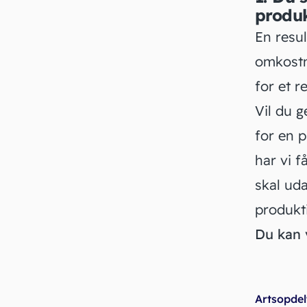
produ
En resu
omkost
for et 
Vil du g
for en 
har vi f
skal uda
produkt
Du kan 
Artsopdel