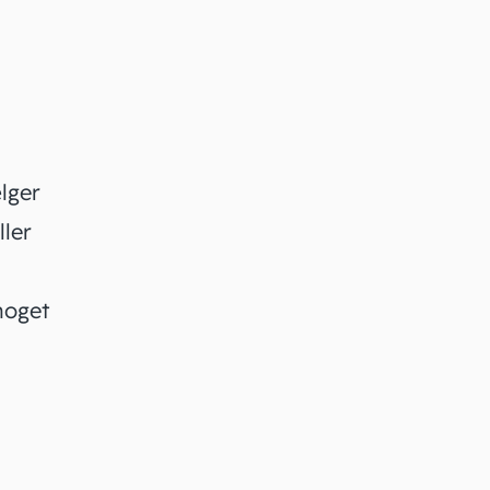
lger
ller
noget