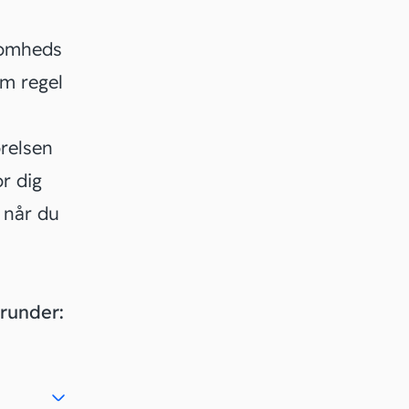
ksomheds
om regel
ørelsen
r dig
 når du
erunder: