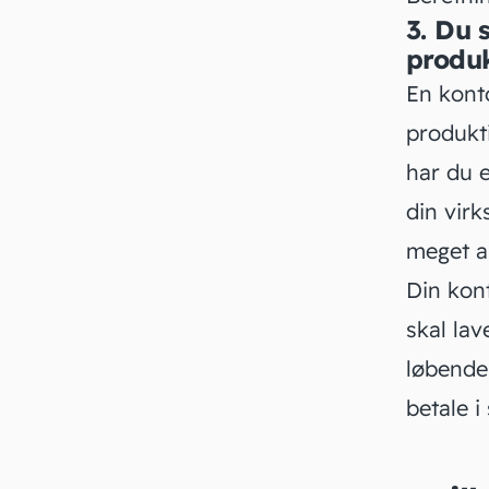
3. Du 
produ
En konto
produkt
har du e
din vir
meget a
Din kont
skal la
løbende
betale i