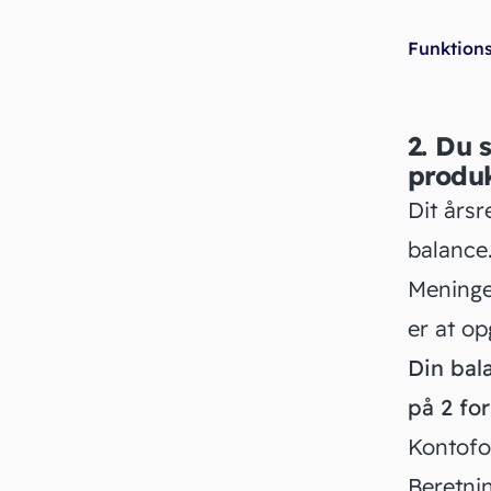
Funktions
2. Du 
produ
Dit års
balance
Meninge
er at o
Din bala
på 2 fo
Kontof
Beretni