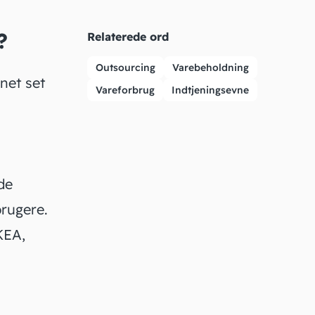
?
Relaterede ord
Outsourcing
Varebeholdning
net set
Vareforbrug
Indtjeningsevne
de
brugere.
KEA,