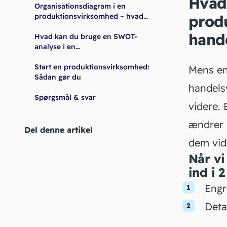
Hvad 
Organisationsdiagram i en
produktionsvirksomhed – hvad
prod
kan du bruge det til?
hand
Hvad kan du bruge en SWOT-
analyse i en
produktionsvirksomhed til?
Start en produktionsvirksomhed:
Mens en
Sådan gør du
handels
Spørgsmål & svar
videre.
ændrer 
Del denne artikel
dem vide
Når vi
ind i 
Engr
Deta