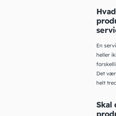
Hvad 
prod
serv
En
serv
heller i
forskell
Det være
helt tre
Skal 
prod