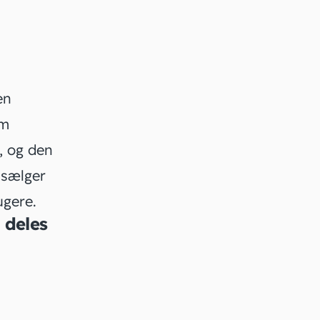
en
em
, og den
 sælger
ugere.
 deles