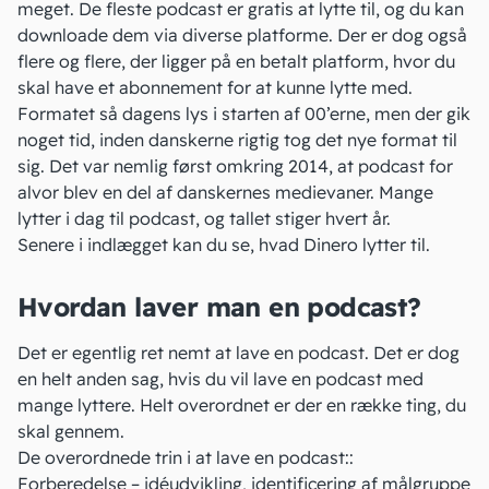
meget. De fleste podcast er gratis at lytte til, og du kan
downloade dem via diverse platforme. Der er dog også
flere og flere, der ligger på en betalt platform, hvor du
skal have et
abonnement
for at kunne lytte med.
Formatet så dagens lys i starten af 00’erne, men der gik
noget tid, inden danskerne rigtig tog det nye format til
sig. Det var nemlig først omkring 2014, at podcast for
alvor blev en del af danskernes medievaner. Mange
lytter i dag til podcast, og tallet stiger hvert år.
Senere i indlægget kan du se,
hvad Dinero lytter til
.
Hvordan laver man en podcast?
Det er egentlig ret nemt at lave en podcast. Det er dog
en helt anden sag, hvis du vil lave en podcast med
mange lyttere. Helt overordnet er der en række ting, du
skal gennem.
De overordnede trin i at lave en podcast::
Forberedelse – idéudvikling,
identificering af målgruppe