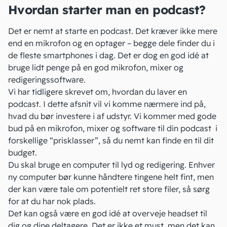
Hvordan starter man en podcast?
Det er nemt at starte en podcast. Det kræver ikke mere
end en mikrofon og en optager – begge dele finder du i
de fleste smartphones i dag. Det er dog en god idé at
bruge lidt penge på en god mikrofon, mixer og
redigeringssoftware.
Vi har tidligere skrevet om, hvordan du laver en
podcast. I dette afsnit vil vi komme nærmere ind på,
hvad du bør investere i af udstyr. Vi kommer med gode
bud på en mikrofon, mixer og software til din podcast i
forskellige “prisklasser”, så du nemt kan finde en til dit
budget
.
Du skal bruge en computer til lyd og redigering. Enhver
ny computer bør kunne håndtere tingene helt fint, men
der kan være tale om potentielt ret store filer, så sørg
for at du har nok plads.
Det kan også være en god idé at overveje headset til
dig og dine deltagere. Det er ikke et must, men det kan