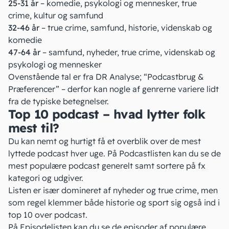
25-31 år
– komedie, psykologi og mennesker, true
crime, kultur og samfund
32-46 år
– true crime, samfund, historie, videnskab og
komedie
47-64 år
– samfund, nyheder, true crime, videnskab og
psykologi og mennesker
Ovenstående tal er fra
DR Analyse
; “Podcastbrug &
Præferencer” – derfor kan nogle af genrerne variere lidt
fra de typiske betegnelser.
Top 10 podcast – hvad lytter folk
mest til?
Du kan nemt og hurtigt få et overblik over de mest
lyttede podcast hver uge. På
Podcastlisten
kan du se de
mest populære podcast generelt samt sortere på fx
kategori og udgiver.
Listen er især domineret af nyheder og true crime, men
som regel klemmer både historie og sport sig også ind i
top 10 over podcast.
På
Episodelisten
kan du se de episoder af populære