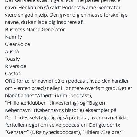
Det kan være svært lige at komme på det perfekte
navn. Her kan en såkaldt Podcast Name Generator
være en god hjælp. Den giver dig en masse forskellige
navne, du kan lade dig inspirere af.
Business Name Generator
Namify
Cleanvoice
Ausha
Toasty
Riverside
Castos
Ofte fortæller navnet på en podcast, hvad den handler
om – enten præcist eller i lidt mere overført grad. Det er
blandt andet “Afhørt” (krimi-podcast),
“Millionærklubben” (investering) og “Bag om
København” (Københavns historie) eksempler på.
Der findes selvfølgelig også podcast, hvor navnet ikke
fortæller noget om selve podcasten. Det gælder fx
“Genstart” (DRs nyhedspodcast), “Hitlers Æselører”