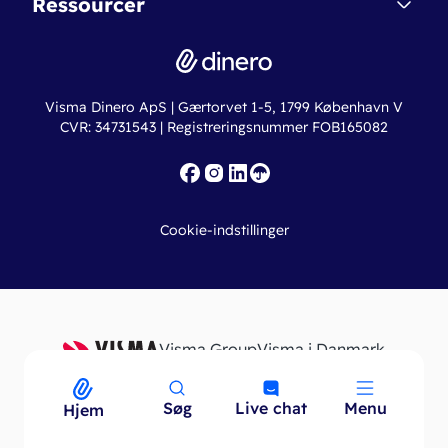
Ressourcer
Dinero Pro
Driftsstatus
Find revisor
Dinero Total
Integrationer
Regnskabslove
Lønsystem
Valutaomregner
Hvem er Dinero for?
Erhvervslån
Ny virksomhed
Visma Dinero ApS | Gærtorvet 1-5, 1799 København V
Online regnskabskurser
CVR: 34731543 | Registreringsnummer FOB165082
Fakturaskabeloner
Iværksætterlegat
Nye funktioner
Roadmap
Cookie-indstillinger
API
Visma Group
Visma i Danmark
Søg
Live chat
Menu
Menu
Hjem