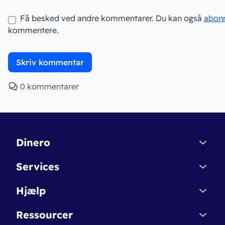
Få besked ved andre kommentarer. Du kan også
abon
kommentere.
0 kommentarer
Dinero
Kontakt
Services
Affiliate
Dinero Starter
Hjælp
Betingelser & Sikkerhed
Dinero Starter+
Nye funktioner
Regnskabsordbogen
Ressourcer
Dinero Pro