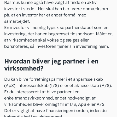
Rasmus kunne også have valgt at finde en aktiv
investor i stedet. Her skal han blot være opmærksom
på, at en investor har et andet formål med
samarbejdet.
En investor vil nemlig typisk se partnerskabet som
en
investering
, der har en begrænset tidshorisont. Målet er,
at virksomheden skal vokse og sælges eller
børsnoteres, så investoren tjener sin investering hjem.
Hvordan bliver jeg partner i en
virksomhed?
Du kan blive forretningspartner i et
anpartsselskab
(ApS)
,
interessentskab (I/S)
eller
et aktieselskab (A/S)
.
Er du interesseret i at blive partner i en
enkeltmandsvirksomhed, er det nødvendigt, at
virksomheden bliver omlagt til et I/S, ApS eller A/S.
Det er vigtigt at have finansieringen i orden, inden du
køber dig ind i en virksomhed
.