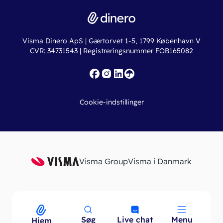
Driftsstatus
Find revisor
Dinero Total
Integrationer
Regnskabslove
Lønsystem
Valutaomregner
Hvem er Dinero for?
Erhvervslån
Ny virksomhed
Visma Dinero ApS | Gærtorvet 1-5, 1799 København V
Online regnskabskurser
CVR: 34731543 | Registreringsnummer FOB165082
Fakturaskabeloner
Iværksætterlegat
Nye funktioner
Roadmap
Cookie-indstillinger
API
Visma Group
Visma i Danmark
Søg
Live chat
Menu
Menu
Hjem