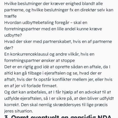
Hvilke beslutninger der kræver enighed blandt alle
partnerne, og hvilke beslutninger fx en direktør selv kan
træffe
Hvordan udbyttebetaling foregår – skal en
forretningspartner med en lille andel kunne
kræve
udbytte?
Hvad der sker med partnerskabet, hvis en af partnerne
dør?
En konkurrenceklausul og andre vilkår
, hvis en
forretningspartner ønsker at stoppe
Det er en rigtig god idé at oprette sådan en aftale, da I
altid kan gå tilbage i ejeraftalen og se, hvad der er
aftalt, hvis der fx opstår konflikter mellem jer, eller hvis
en af jer vil forlade firmaet.
Og det kan anbefales, at I får hjælp af en advokat til at
udfylde ejeraftalen, så I er sikre på, at den bliver udfyldt
korrekt. Den skal nemlig skræddersyes til lige præcis
jeres situation.
3. Opret eventuelt en gensidig NDA