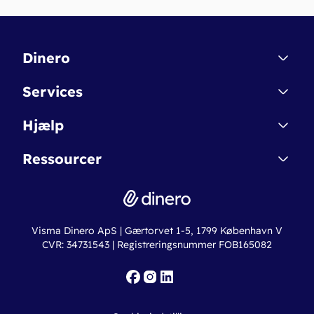
Dinero
Kontakt
Services
Affiliate
Dinero Starter
Hjælp
Betingelser & Sikkerhed
Dinero Starter+
Nye funktioner
Regnskabsordbogen
Ressourcer
Dinero Pro
Driftsstatus
Find revisor
Dinero Total
Integrationer
Regnskabslove
Lønsystem
Valutaomregner
Hvem er Dinero for?
Erhvervslån
Ny virksomhed
Visma Dinero ApS | Gærtorvet 1-5, 1799 København V
Online regnskabskurser
CVR: 34731543 | Registreringsnummer FOB165082
Fakturaskabeloner
Iværksætterlegat
Nye funktioner
Roadmap