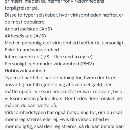
primært, måden du
hæfter
for virksomhedens
forpligtelser på.
Disse to typer selskaber, hvor virksomheden hæfter, er
de mest populære:
Anpartsselskab
(ApS)
Aktieselskab
(A/S)
Med en personlig ejet virksomhed hæfter du personligt:
Enkeltmandsvirksomhed
Interessentskab
(I/S – flere end to ejere)
Personligt ejet mindre virksomhed
(PMV)
Hobbyvirksomhed
Typen af hæftelse har betydning for, hvem der fx er
ansvarlig for tilbagebetaling af eventuel gæld, der
måtte opstå i virksomheden. Det er især relevant, hvis
virksomheden går konkurs. Der findes flere forskellige
måder, du kan hæfte på
.
Virksomhedstypen har også betydning for, om du skal
momsregistreres
eller ej. Hvis din virksomhed er
momspligtig, skal den registreres, så du kan betale den